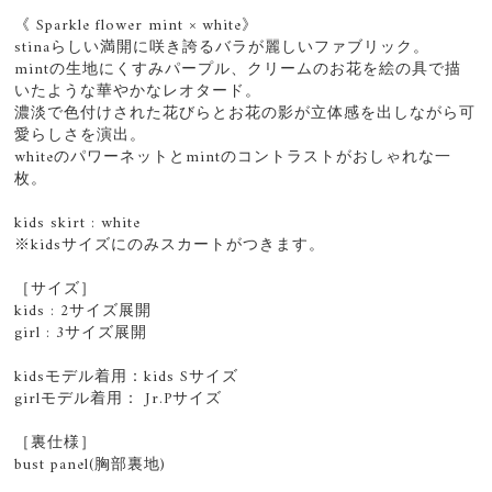
《 Sparkle flower mint × white》
stinaらしい満開に咲き誇るバラが麗しいファブリック。
mintの生地にくすみパープル、クリームのお花を絵の具で描
いたような華やかなレオタード。
濃淡で色付けされた花びらとお花の影が立体感を出しながら可
愛らしさを演出。
whiteのパワーネットとmintのコントラストがおしゃれな一
枚。
kids skirt : white
※kidsサイズにのみスカートがつきます。
［サイズ］
kids : 2サイズ展開
girl : 3サイズ展開
kidsモデル着用：kids Sサイズ
girlモデル着用： Jr.Pサイズ
［裏仕様］
bust panel(胸部裏地)