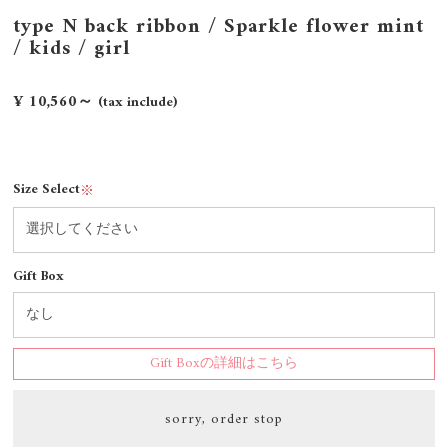
type N back ribbon / Sparkle flower mint
/ kids / girl
¥ 10,560～
(tax include)
Size Select
※
Gift Box
Gift Boxの詳細はこちら
sorry, order stop