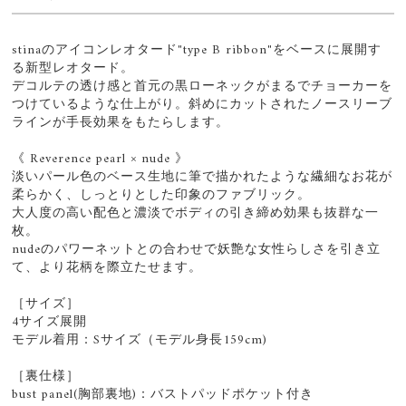
stinaのアイコンレオタード"type B ribbon"をベースに展開す
る新型レオタード。
デコルテの透け感と首元の黒ローネックがまるでチョーカーを
つけているような仕上がり。斜めにカットされたノースリーブ
ラインが手長効果をもたらします。
《 Reverence pearl × nude 》
淡いパール色のベース生地に筆で描かれたような繊細なお花が
柔らかく、しっとりとした印象のファブリック。
大人度の高い配色と濃淡でボディの引き締め効果も抜群な一
枚。
nudeのパワーネットとの合わせで妖艶な女性らしさを引き立
て、より花柄を際立たせます。
［サイズ］
4サイズ展開
モデル着用：Sサイズ（モデル身長159cm)
［裏仕様］
bust panel(胸部裏地)：バストパッドポケット付き