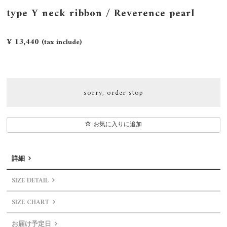
type Y neck ribbon / Reverence pearl
¥ 13,440
(tax include)
sorry, order stop
お気に入りに追加
詳細
SIZE DETAIL
SIZE CHART
お届け予定日