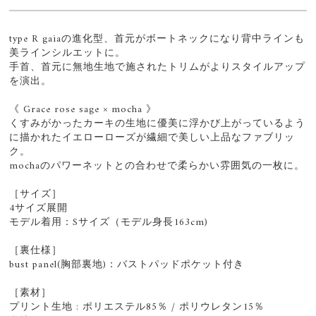
type R gaiaの進化型、首元がボートネックになり背中ラインも
美ラインシルエットに。
手首、首元に無地生地で施されたトリムがよりスタイルアップ
を演出。
《 Grace rose sage × mocha 》
くすみがかったカーキの生地に優美に浮かび上がっているよう
に描かれたイエローローズが繊細で美しい上品なファブリッ
ク。
mochaのパワーネットとの合わせで柔らかい雰囲気の一枚に。
［サイズ］
4サイズ展開
モデル着用：Sサイズ（モデル身長163cm)
［裏仕様］
bust panel(胸部裏地)：バストパッドポケット付き
［素材］
プリント生地 : ポリエステル85％ / ポリウレタン15％