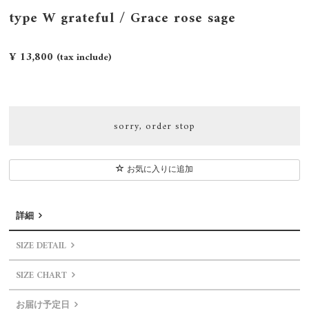
type W grateful / Grace rose sage
¥ 13,800
(tax include)
sorry, order stop
お気に入りに追加
詳細
SIZE DETAIL
SIZE CHART
お届け予定日