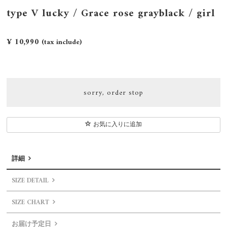
type V lucky / Grace rose grayblack / girl
¥ 10,990
(tax include)
sorry, order stop
お気に入りに追加
詳細
SIZE DETAIL
SIZE CHART
お届け予定日