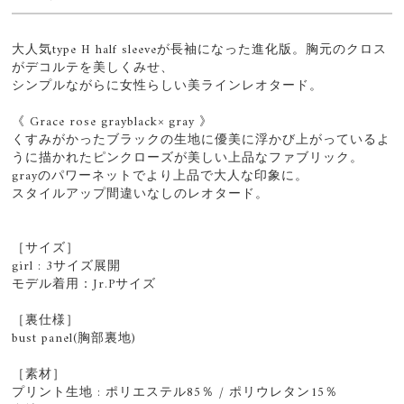
大人気type H half sleeveが長袖になった進化版。胸元のクロス
がデコルテを美しくみせ、
シンプルながらに女性らしい美ラインレオタード。
《 Grace rose grayblack× gray 》
くすみがかったブラックの生地に優美に浮かび上がっているよ
うに描かれたピンクローズが美しい上品なファブリック。
grayのパワーネットでより上品で大人な印象に。
スタイルアップ間違いなしのレオタード。
［サイズ］
girl : 3サイズ展開
モデル着用：Jr.Pサイズ
［裏仕様］
bust panel(胸部裏地)
［素材］
プリント生地 : ポリエステル85％ / ポリウレタン15％