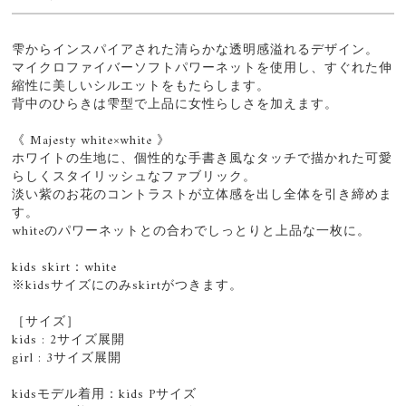
雫からインスパイアされた清らかな透明感溢れるデザイン。
マイクロファイバーソフトパワーネットを使用し、すぐれた伸
縮性に美しいシルエットをもたらします。
背中のひらきは雫型で上品に女性らしさを加えます。
《 Majesty white×white 》
ホワイトの生地に、個性的な手書き風なタッチで描かれた可愛
らしくスタイリッシュなファブリック。
淡い紫のお花のコントラストが立体感を出し全体を引き締めま
す。
whiteのパワーネットとの合わでしっとりと上品な一枚に。
kids skirt：white
※kidsサイズにのみskirtがつきます。
［サイズ］
kids : 2サイズ展開
girl : 3サイズ展開
kidsモデル着用：kids Pサイズ