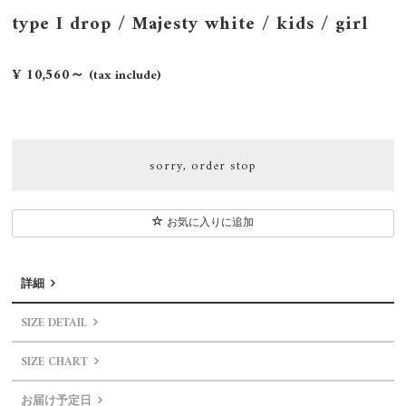
type I drop / Majesty white / kids / girl
¥ 10,560～
(tax include)
sorry, order stop
お気に入りに追加
詳細
SIZE DETAIL
SIZE CHART
お届け予定日