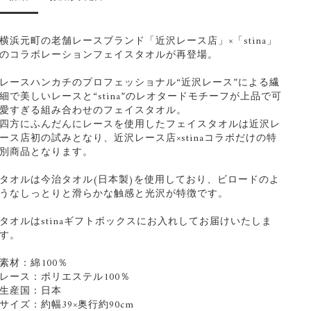
横浜元町の老舗レースブランド「近沢レース店」×「stina」
のコラボレーションフェイスタオルが再登場。
レースハンカチのプロフェッショナル“近沢レース”による繊
細で美しいレースと“stina”のレオタードモチーフが上品で可
愛すぎる組み合わせのフェイスタオル。
四方にふんだんにレースを使用したフェイスタオルは近沢レ
ース店初の試みとなり、近沢レース店×stinaコラボだけの特
別商品となります。
タオルは今治タオル(日本製)を使用しており、ビロードのよ
うなしっとりと滑らかな触感と光沢が特徴です。
タオルはstinaギフトボックスにお入れしてお届けいたしま
す。
素材：綿100％
レース：ポリエステル100％
生産国：日本
サイズ：約幅39×奥行約90cm