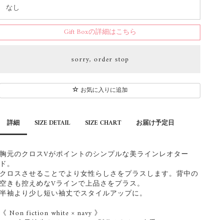
Gift Boxの詳細はこちら
sorry, order stop
お気に入りに追加
詳細
SIZE DETAIL
SIZE CHART
お届け予定日
胸元のクロスVがポイントのシンプルな美ラインレオター
ド。
クロスさせることでより女性らしさをプラスします。背中の
空きも控えめなVラインで上品さをプラス。
半袖より少し短い袖丈でスタイルアップに。
《 Non fiction white × navy 》