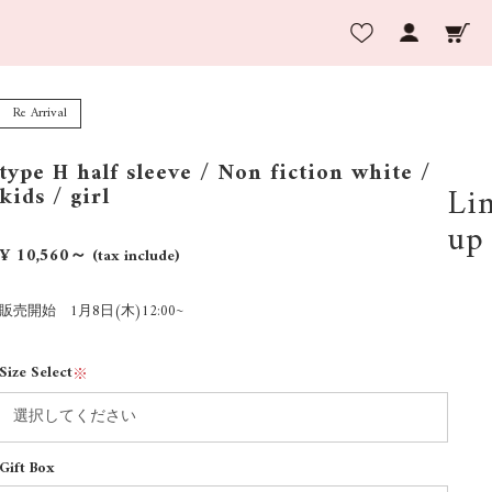
Re Arrival
type H half sleeve / Non fiction white /
Li
kids / girl
up
¥ 10,560～
(tax include)
販売開始 1月8日(木)12:00~
Size Select
※
Gift Box