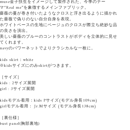
muse金子扶生をイメージして製作された、今季のテー
マ“Real me”を象徴するメインファブリック。
薔薇の蔓が巻き付いたようなクロスと浮き出るように描かれ
た薔薇で偽りのない自分自身を表現。
ホワイトベースの生地にベージュのクロスが際立ち絶妙な品
の良さを演出。
美しい薔薇のブルーのコントラストがボディを立体的に見せ
てくれます。
navyのパワーネットでよりクラシカルな一枚に。
kids skirt：white
※kidsサイズにのみskirtがつきます。
［サイズ］
kids : 2サイズ展開
girl : 3サイズ展開
kidsモデル着用：kids Pサイズ(モデル身長109cm)
girlモデル着用： Jr.Mサイズ (モデル身長138cm)
［裏仕様］
bust panel(胸部裏地)