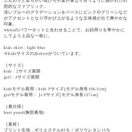
ふんわりと柔らかい花びらや葉が重なり合うように描かれた幻
想的なファブリック。
淡いブルーのグラデーションをベースにピンクやグリーンなど
がアクセントとなり浮かび上がるような立体感が出て爽やかな
印象。
whiteのパワーネットと合わせることで、お顔周りを華やかに
してより上品な一枚に。
kids skirt : light blue
※kidsサイズのみskirtがついています。
［サイズ］
kids : 2サイズ展開
girl : 3サイズ展開
kidsモデル着用：kids Pサイズ(モデル身長106.5cm)
girlモデル着用： Jr.Pサイズ(モデル身長127cm)
［裏仕様］
bust panel(胸部裏地)
［素材］
プリント生地 : ポリエステル85％ / ポリウレタン15％