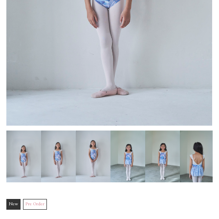
New
Pre Order