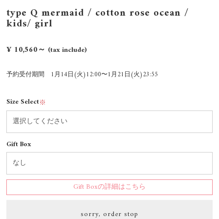
type Q mermaid / cotton rose ocean /
kids/ girl
¥ 10,560～
(tax include)
予約受付期間 1月14日(火)12:00〜1月21日(火)23:55
Size Select
※
Gift Box
Gift Boxの詳細はこちら
sorry, order stop