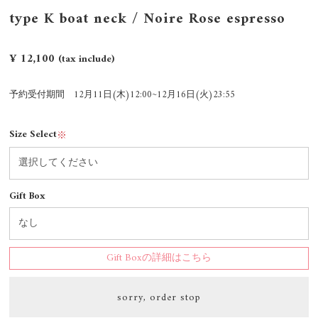
type K boat neck / Noire Rose espresso
¥ 12,100
(tax include)
予約受付期間 12月11日(木)12:00~12月16日(火)23:55
Size Select
※
Gift Box
Gift Boxの詳細はこちら
sorry, order stop