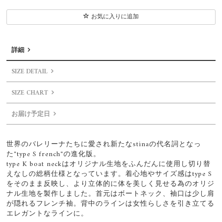
お気に入りに追加
詳細
SIZE DETAIL
SIZE CHART
お届け予定日
世界のバレリーナたちに愛され新たなstinaの代名詞となっ
た"type S french"の進化版。
type K boat neckはオリジナル生地をふんだんに使用し切り替
えなしの総柄仕様となっています。着心地やサイズ感はtype S
をそのまま反映し、より立体的に体を美しく見せる為のオリジ
ナル生地を製作しました。首元はボートネック、袖口は少し肩
が隠れるフレンチ袖。背中のラインは女性らしさを引き立てる
エレガントなラインに。