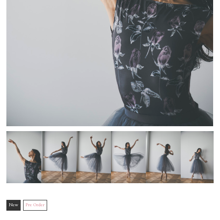
New
Pre Order