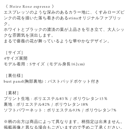
《 Noire Rose espresso 》
エスプレッソのような深みのあるカラー地に、くすみローズピ
ンクの花を描いた落ち着きのあるstinaオリジナルファブリッ
ク。
ホワイトとブラックの濃淡の葉が上品さを引き立て、大人シッ
クな雰囲気を演出します。
まるで薔薇の花が舞っているような華やかなデザイン。
［サイズ］
4サイズ展開
モデル着用：Sサイズ（モデル身長162cm)
［裏仕様］
bust panel(胸部裏地)：バストパッドポケット付き
［素材］
プリント生地 : ポリエステル85％ / ポリウレタン15％
裏地 : ポリエステル82% / ポリウレタン18%
ソフトパワーネット：ポリエステル93% / ポリウレタン7%
※柄の出方は商品によって異なります。柄指定は出来ません。
掲載画像と異なる場合もございますので予めご了承ください。