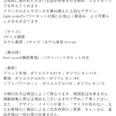
立体的に描かれた大きいお花が全体を引き締め、スタイルアッ
プを叶えてくれます。
クラシカルさとモダンさを兼ね備えた上品なデザイン。
light pinkのパワーネットが肌に心地よく馴染み、より可愛ら
しさを引き立てます。
［サイズ］
4サイズ展開
モデル着用：Sサイズ（モデル身長163cm)
［裏仕様］
bust panel(胸部裏地)：バストパッドポケット付き
［素材］
プリント生地 : ポリエステル85％ / ポリウレタン15％
裏地 : ポリエステル82% / ポリウレタン18%
ソフトパワーネット：ポリエステル93% / ポリウレタン7%
※柄の出方は商品によって異なります。柄指定は出来ません。
掲載画像と異なる場合もございますので予めご了承ください。
また、「デザイン、イメージが違う」「サイズが合わない」な
どお客様のご都合によるご注文内容のご変更、キャンセル、返
品交換は一切お受け出来ません。