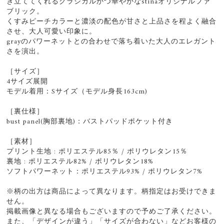
き立ててくれるクラシカルかつ華やかなstinaオリジナルファ
ブリック。
くすみピーチカラーと濃淡の配色が甘さと上品さを程よく融合
させ、大人可愛い印象に。
grayのパワーネットとの合わせで落ち着いた大人のエレガント
さを演出。
［サイズ］
4サイズ展開
モデル着用：Sサイズ（モデル身長163cm)
［裏仕様］
bust panel(胸部裏地)：バストパッドポケット付き
［素材］
プリント生地 : ポリエステル85％ / ポリウレタン15％
裏地 : ポリエステル82% / ポリウレタン18%
ソフトパワーネット：ポリエステル93% / ポリウレタン7%
※柄の出方は商品によって異なります。柄指定はお受けできま
せん。
掲載画像と異なる場合もございますので予めご了承ください。
また、「デザインが違う」「サイズが合わない」などお客様の