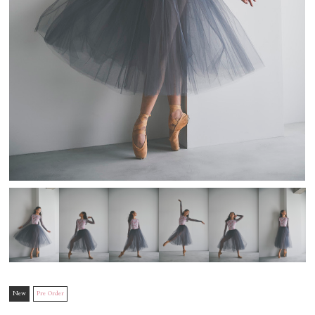
New
Pre Order