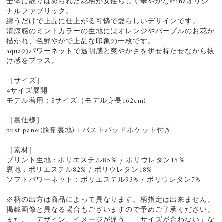
全体に散りばめられた花柄が女性らしく華やかなstinaオリジ
ナルファブリック。
纏うだけで上品に仕上がる可憐で愛らしいデザインです。
清涼感のミントカラーの生地にはオレンジやパープルのお花が
描かれ、色鮮やかで上品な印象の一枚です。
aquaのパワーネットで透明感と爽やかさを併せ持たせながら抜
け感をプラス。
［サイズ］
4サイズ展開
モデル着用：Sサイズ（モデル身長162cm)
［裏仕様］
bust panel(胸部裏地)：バストパッドポケット付き
［素材］
プリント生地 : ポリエステル85％ / ポリウレタン15％
裏地 : ポリエステル82% / ポリウレタン18%
ソフトパワーネット：ポリエステル93% / ポリウレタン7%
※柄の出方は商品によって異なります。柄指定は出来ません。
掲載画像と異なる場合もございますので予めご了承ください。
また、「デザイン、イメージが違う」「サイズが合わない」な