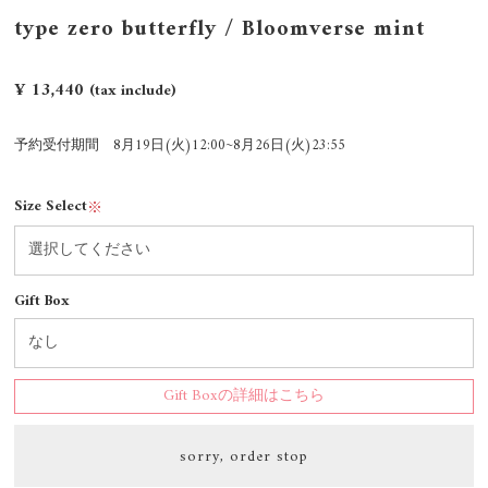
type zero butterfly / Bloomverse mint
¥ 13,440
(tax include)
予約受付期間 8月19日(火)12:00~8月26日(火)23:55
Size Select
※
Gift Box
Gift Boxの詳細はこちら
sorry, order stop