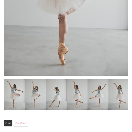
New
Pre Order