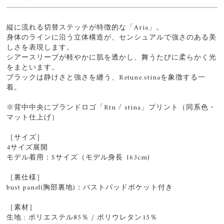
縦に流れる切替ステッチが特徴的な「Aria」。
身体のラインに沿う立体構造が、センシュアルで強さのある美
しさを表現します。
シアースリーブが軽やかに肌を透かし、舞うたびに柔らかく光
をまといます。
ブラックは静けさと強さを纏う、Retune.stinaを象徴する一
着。
※背中中央にブランドロゴ「Rtn / stina」プリント（同系色・
マット仕上げ）
［サイズ］
4サイズ展開
モデル着用：Sサイズ（モデル身長 163cm)
［裏仕様］
bust panel(胸部裏地)：バストパッドポケット付き
［素材］
生地 : ポリエステル85％ / ポリウレタン15％