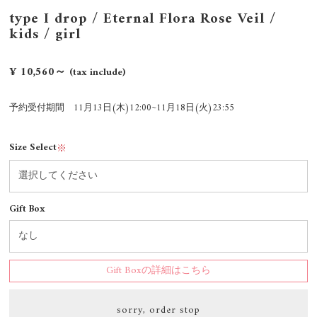
type I drop / Eternal Flora Rose Veil /
kids / girl
¥ 10,560～
(tax include)
予約受付期間 11月13日(木)12:00~11月18日(火)23:55
Size Select
※
Gift Box
Gift Boxの詳細はこちら
sorry, order stop