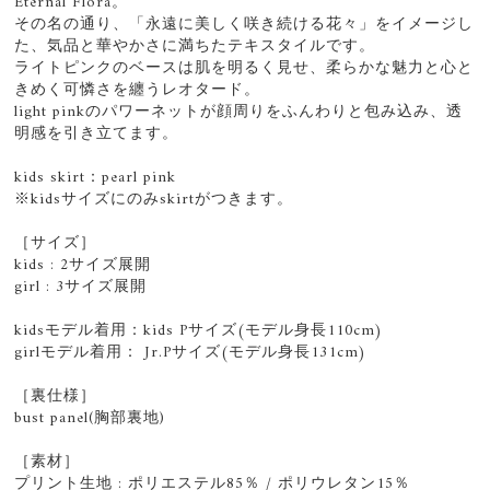
Eternal Flora。
その名の通り、「永遠に美しく咲き続ける花々」をイメージし
た、気品と華やかさに満ちたテキスタイルです。
ライトピンクのベースは肌を明るく見せ、柔らかな魅力と心と
きめく可憐さを纏うレオタード。
light pinkのパワーネットが顔周りをふんわりと包み込み、透
明感を引き立てます。
kids skirt：pearl pink
※kidsサイズにのみskirtがつきます。
［サイズ］
kids : 2サイズ展開
girl : 3サイズ展開
kidsモデル着用：kids Pサイズ(モデル身長110cm)
girlモデル着用： Jr.Pサイズ(モデル身長131cm)
［裏仕様］
bust panel(胸部裏地)
［素材］
プリント生地 : ポリエステル85％ / ポリウレタン15％