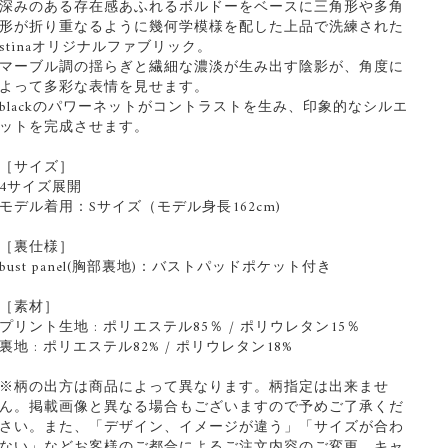
深みのある存在感あふれるボルドーをベースに三角形や多角
形が折り重なるように幾何学模様を配した上品で洗練された
stinaオリジナルファブリック。
マーブル調の揺らぎと繊細な濃淡が生み出す陰影が、角度に
よって多彩な表情を見せます。
blackのパワーネットがコントラストを生み、印象的なシルエ
ットを完成させます。
［サイズ］
4サイズ展開
モデル着用：Sサイズ（モデル身長162cm)
［裏仕様］
bust panel(胸部裏地)：バストパッドポケット付き
［素材］
プリント生地 : ポリエステル85％ / ポリウレタン15％
裏地 : ポリエステル82% / ポリウレタン18%
※柄の出方は商品によって異なります。柄指定は出来ませ
ん。掲載画像と異なる場合もございますので予めご了承くだ
さい。また、「デザイン、イメージが違う」「サイズが合わ
ない」などお客様のご都合によるご注文内容のご変更、キャ