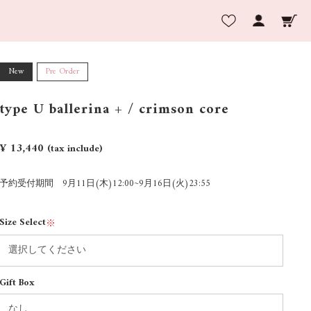
New
Pre Order
type U ballerina + / crimson core
¥ 13,440
(tax include)
予約受付期間 9月11日(木)12:00~9月16日(火)23:55
Size Select
※
Gift Box