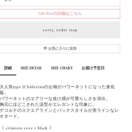
Gift Boxの詳細はこちら
sorry, order stop
お気に入りに追加
詳細
SIZE DETAIL
SIZE CHART
お届け予定日
大人気type U ballerinaのお袖がパワーネットになった進化
版。
パワーネットのエアリーな抜け感が可愛らしさを演出。
胸元にほどこされた涙型がエレガントな印象に。
デコルテのスクエアラインとバックスタイルが美ラインなレ
オタード。
《 crimson core × black 》