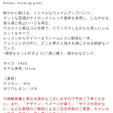
Retune. warm up pants
軽やかに動ける、ミニマルなウォームアップパンツ。
マットな質感のナイロンストレッチ素材を使用し、しなやかな
落ち感と程よいハリを両立。
ウエストと裾はゴム仕様で、リラックスしながらも美しいシル
エットをキープ。
レッスンからデイリーまでシームレスに馴染む一本。
フェミニンさの中に、どこか儚さと強さを感じさせる絶妙なバ
ランス。
“感情をそっと灯すように”身に纏う、穏やかなピンク。
サイズ : FREE
モデル身長 :163cm
［素材］
ナイロン： 85%
ポリウレタン：15％
※掲載画像と異なる場合もございますので予めご了承くださ
い。また、「デザイン、イメージが違う」「サイズが合わな
い」などお客様のご都合によるご注文内容のご変更、キャンセ