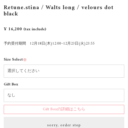
Retune.stina / Walts long / velours dot
black
¥ 16,200
(tax include)
予約受付期間 12月18日(木)12:00~12月23日(火)23:55
Size Select
※
Gift Box
Gift Boxの詳細はこちら
sorry, order stop