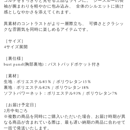
コルテをすっきりと見せる上品なラインに。 シースルーの長
袖が腕まわりを軽やかに包み込み、 全体のシルエットに抜け
感としなやかさを添えてくれます。
異素材のコントラストがより一層際立ち、 可憐さとクラシッ
クな雰囲気を同時に楽しめるアイテムです。
［サイズ］
4サイズ展開
［裏仕様］
bust panel(胸部裏地)：バストパッドポケット付き
［素材］
生地 : ポリエステル85％ / ポリウレタン15％
裏地 : ポリエステル82% / ポリウレタン18%
ソフトパワーネット：ポリエステル93% / ポリウレタン7%
［お届け予定日］
2月中旬ごろ
※複数の商品を同時にご購入いただいた場合、お届け時期が異
なる商品が含まれている際は、最も遅い納期の商品に合わせて
一括で発送いたします。