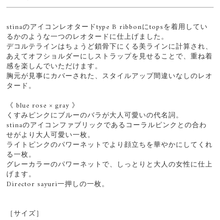
stinaのアイコンレオタードtype B ribbonにtopsを着用してい
るかのような一つのレオタードに仕上げました。
デコルテラインはちょうど鎖骨下にくる美ラインに計算され、
あえてオフショルダーにしストラップを見せることで、重ね着
感を楽しんでいただけます。
胸元が見事にカバーされた、スタイルアップ間違いなしのレオ
タード。
《 blue rose × gray 》
くすみピンクにブルーのバラが大人可愛いの代名詞。
stinaのアイコンファブリックであるコーラルピンクとの合わ
せがより大人可愛い一枚。
ライトピンクのパワーネットでより顔立ちを華やかにしてくれ
る一枚。
グレーカラーのパワーネットで、しっとりと大人の女性に仕上
げます。
Director sayuri一押しの一枚。
［サイズ］