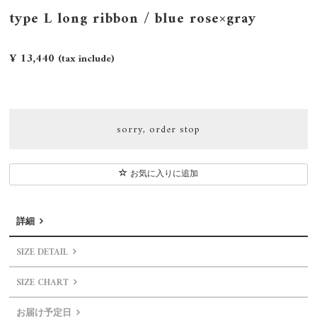
type L long ribbon / blue rose×gray
¥ 13,440
(tax include)
sorry, order stop
お気に入りに追加
詳細
SIZE DETAIL
SIZE CHART
お届け予定日