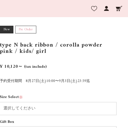
New
Pre Order
type N back ribbon / corolla powder
pink / kids/ girl
¥ 10,120～
(tax include)
予約受付期間 8月27日(土)10:00〜9月3日(土)23:59迄
Size Select
※
Gift Box