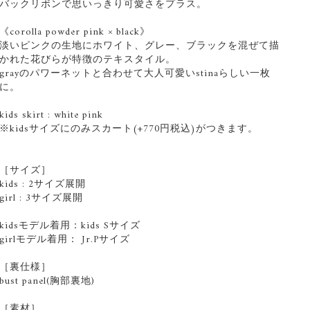
バックリボンで思いっきり可愛さをプラス。
《corolla powder pink × black》
淡いピンクの生地にホワイト、グレー、ブラックを混ぜて描
かれた花びらが特徴のテキスタイル。
grayのパワーネットと合わせて大人可愛いstinaらしい一枚
に。
kids skirt : white pink
※kidsサイズにのみスカート(+770円税込)がつきます。
［サイズ］
kids : 2サイズ展開
girl : 3サイズ展開
kidsモデル着用：kids Sサイズ
girlモデル着用： Jr.Pサイズ
［裏仕様］
bust panel(胸部裏地)
［素材］