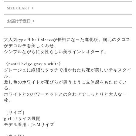
SIZE CHART
お届け予定日
大人気type H half sleeveが長袖になった進化版。胸元のクロス
がデコルテを美しくみせ、
シンプルながらに女性らしい美ラインレオタード。
《pastel beige gray × white》
グレージュに繊細なタッチで描かれたお花が美しいテキスタイ
ル。
差し色のホワイトが花びらが舞うように立体感をもたせてい
る。
ホワイトとのパワーネットとの合わせでしっとりと大人な一
枚。
［サイズ］
girl : 3サイズ展開
モデル着用：Jr.Mサイズ