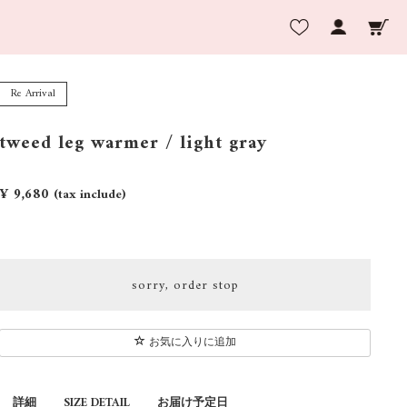
Re Arrival
tweed leg warmer / light gray
¥ 9,680
(tax include)
sorry, order stop
お気に入りに追加
詳細
SIZE DETAIL
お届け予定日