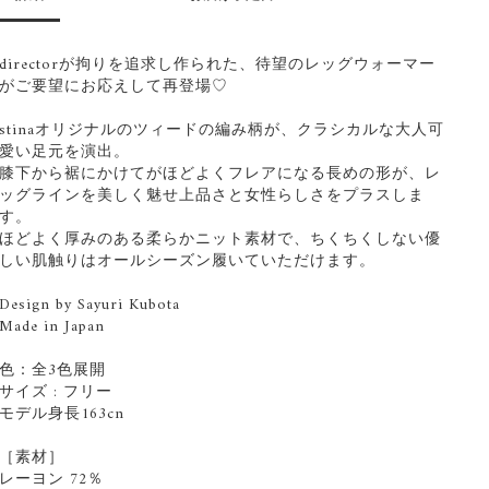
directorが拘りを追求し作られた、待望のレッグウォーマー
がご要望にお応えして再登場♡
stinaオリジナルのツィードの編み柄が、クラシカルな大人可
愛い足元を演出。
膝下から裾にかけてがほどよくフレアになる長めの形が、レ
ッグラインを美しく魅せ上品さと女性らしさをプラスしま
す。
ほどよく厚みのある柔らかニット素材で、ちくちくしない優
しい肌触りはオールシーズン履いていただけます。
Design by Sayuri Kubota
Made in Japan
色：全3色展開
サイズ : フリー
モデル身長163cn
［素材］
レーヨン 72％