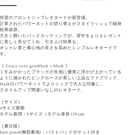
待望のフロントジップレオタードが新登場。
計算されたパワーネットの切り替えがスタイリッシュで細身
効果抜群。
大きく開いたバックカッティングが、背中をよりエレガント
に美しく見せてくれ、引き上げ効果も。
オシャレ度と着心地の良さを高めたシンプルレオタードで
す。
《 Grace rose grayblack × black 》
くすみがかったブラックの生地に優美に浮かび上がっている
ように描かれたピンクローズが美しい上品なファブリック。
blackのパワーネットでよりシックで大人な印象に。
スタイルアップ間違いなしのレオタード。
［サイズ］
4サイズ展開
モデル着用：Sサイズ（モデル身長159cm)
［裏仕様］
bust panel(胸部裏地)：バストパッドポケット付き