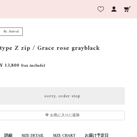
Re Arrival
type Z zip / Grace rose grayblack
¥ 13,800
(tax include)
sorry, order stop
お気に入りに追加
詳細
SIZE DETAIL
SIZE CHART
お届け予定日