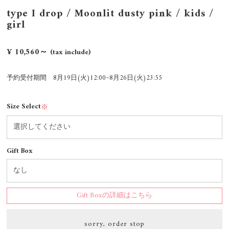
type I drop / Moonlit dusty pink / kids /
girl
¥ 10,560～
(tax include)
予約受付期間 8月19日(火)12:00~8月26日(火)23:55
Size Select
※
Gift Box
Gift Boxの詳細はこちら
sorry, order stop