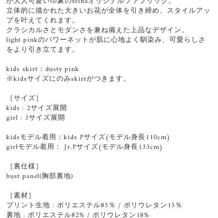
が大人可愛い印象のstinaオリジナルファブリック。
立体的に描かれた大きいお花が全体を引き締め、スタイルアッ
プを叶えてくれます。
クラシカルさとモダンさを兼ね備えた上品なデザイン。
light pinkのパワーネットが肌に心地よく馴染み、可愛らしさ
をより引き立てます。
kids skirt：dusty pink
※kidsサイズにのみskirtがつきます。
［サイズ］
kids : 2サイズ展開
girl : 3サイズ展開
kidsモデル着用：kids Pサイズ(モデル身長110cm)
girlモデル着用： Jr.Pサイズ(モデル身長133cm)
［裏仕様］
bust panel(胸部裏地)
［素材］
プリント生地 : ポリエステル85％ / ポリウレタン15％
裏地 : ポリエステル82% / ポリウレタン18%