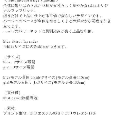
《 Bloomverse beige × mocha 》
全体に散りばめられた花柄が女性らしく華やかなstinaオリジ
ナルファブリック。
纏うだけで上品に仕上がる可憐で愛らしいデザインです。
ベージュのベースが全体をやさしくまとめ鮮やかな花色を引き
立てます。
mochaのパワーネットは肌馴染みが良く上品な印象。
kids skirt：lavender
※kidsサイズにのみskirtがつきます。
［サイズ］
kids : 2サイズ展開
girl : 3サイズ展開
kidsモデル着用：kids Pサイズ(モデル身長110cm)
girlモデル着用： Jr.Pサイズ(モデル身長133cm)
［裏仕様］
bust panel(胸部裏地)
［素材］
プリント生地 : ポリエステル85％ / ポリウレタン15％