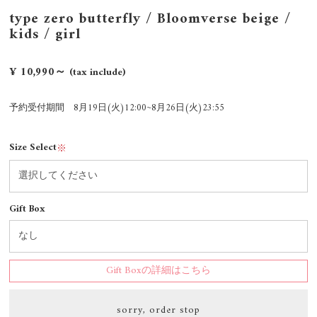
type zero butterfly / Bloomverse beige /
kids / girl
¥ 10,990～
(tax include)
予約受付期間 8月19日(火)12:00~8月26日(火)23:55
Size Select
※
Gift Box
Gift Boxの詳細はこちら
sorry, order stop