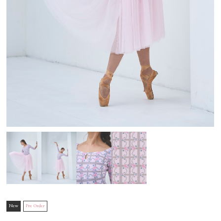
New
Pre Order