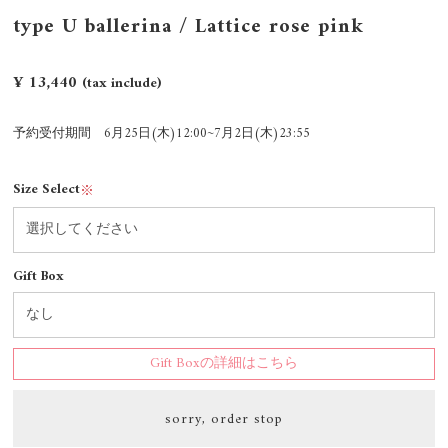
type U ballerina / Lattice rose pink
¥ 13,440
(tax include)
予約受付期間 6月25日(木)12:00~7月2日(木)23:55
Size Select
※
Gift Box
Gift Boxの詳細はこちら
sorry, order stop