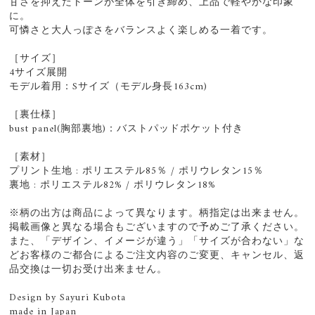
甘さを抑えたトーンが全体を引き締め、上品で軽やかな印象
に。
可憐さと大人っぽさをバランスよく楽しめる一着です。
［サイズ］
4サイズ展開
モデル着用：Sサイズ（モデル身長163cm)
［裏仕様］
bust panel(胸部裏地)：バストパッドポケット付き
［素材］
プリント生地 : ポリエステル85％ / ポリウレタン15％
裏地 : ポリエステル82% / ポリウレタン18%
※柄の出方は商品によって異なります。柄指定は出来ません。
掲載画像と異なる場合もございますので予めご了承ください。
また、「デザイン、イメージが違う」「サイズが合わない」な
どお客様のご都合によるご注文内容のご変更、キャンセル、返
品交換は一切お受け出来ません。
Design by Sayuri Kubota
made in Japan