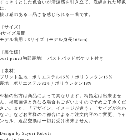
すっきりとした色合いが清潔感を引き立て、洗練された印象
に。
抜け感のある上品さを感じられる一着です。
［サイズ］
4サイズ展開
モデル着用：Sサイズ（モデル身長163cm)
［裏仕様］
bust panel(胸部裏地)：バストパッドポケット付き
［素材］
プリント生地 : ポリエステル85％ / ポリウレタン15％
裏地 : ポリエステル82% / ポリウレタン18%
※柄の出方は商品によって異なります。柄指定は出来ませ
ん。掲載画像と異なる場合もございますので予めご了承くだ
さい。また、「デザイン、イメージが違う」「サイズが合わ
ない」などお客様のご都合によるご注文内容のご変更、キャ
ンセル、返品交換は一切お受け出来ません。
Design by Sayuri Kubota
made in Japan