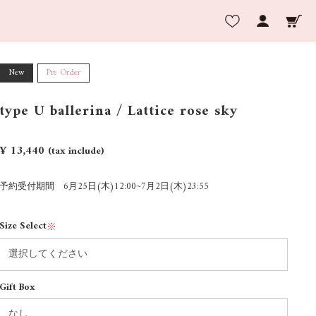
New
Pre Order
type U ballerina / Lattice rose sky
¥ 13,440
(tax include)
予約受付期間 6月25日(木)12:00~7月2日(木)23:55
Size Select
※
Gift Box