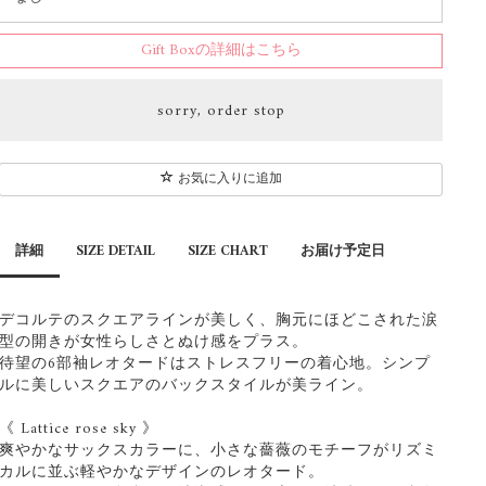
Gift Boxの詳細はこちら
sorry, order stop
お気に入りに追加
詳細
SIZE DETAIL
SIZE CHART
お届け予定日
デコルテのスクエアラインが美しく、胸元にほどこされた涙
型の開きが女性らしさとぬけ感をプラス。
待望の6部袖レオタードはストレスフリーの着心地。シンプ
ルに美しいスクエアのバックスタイルが美ライン。
《 Lattice rose sky 》
爽やかなサックスカラーに、小さな薔薇のモチーフがリズミ
カルに並ぶ軽やかなデザインのレオタード。